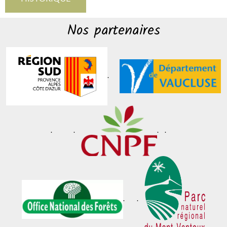
Nos partenaires
.
. .
. .
. .