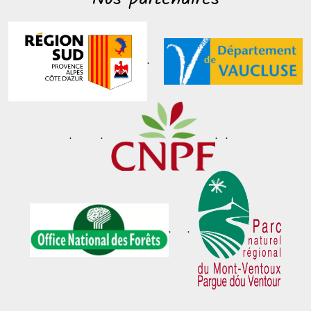
.
. .
. .
. .